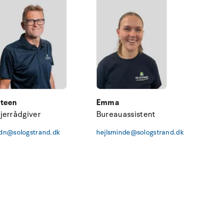
teen
Emma
jerrådgiver
Bureauassistent
dn@sologstrand.dk
hejlsminde@sologstrand.dk