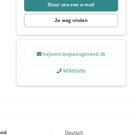
Stuur ons een e-mail
Je weg vinden
hejlsminde@sologstrand.dk
96965656
and
Deutsch