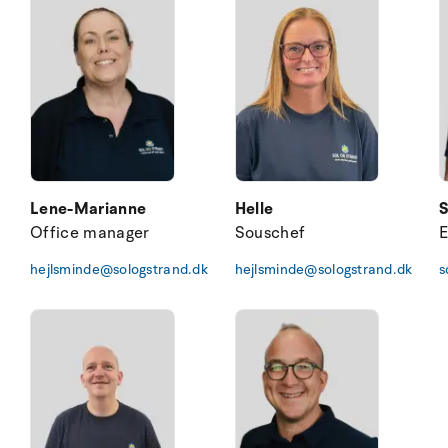
Lene-Marianne
Helle
S
Office manager
Souschef
E
hejlsminde@sologstrand.dk
hejlsminde@sologstrand.dk
s