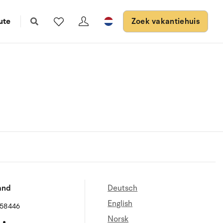
ute
Zoek vakantiehuis
and
Deutsch
English
658446
Norsk