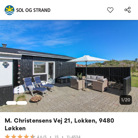
1/20
M. Christensens Vej 21, Lokken, 9480
Løkken
•
15
•
11-4534
4.6/5