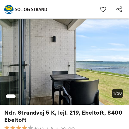
1/30
Ndr. Strandvej 5 K, lejl. 219, Ebeltoft, 8400
Ebeltoft
•
5
•
52-3696
4.2/5