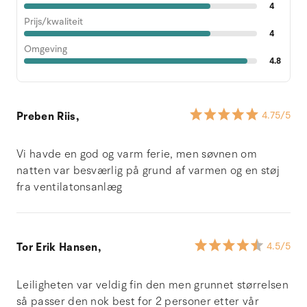
4
Prijs/kwaliteit
4
Omgeving
4.8
Preben Riis,
4.75
/5
Vi havde en god og varm ferie, men søvnen om
natten var besværlig på grund af varmen og en støj
fra ventilatonsanlæg
Tor Erik Hansen,
4.5
/5
Leiligheten var veldig fin den men grunnet størrelsen
så passer den nok best for 2 personer etter vår