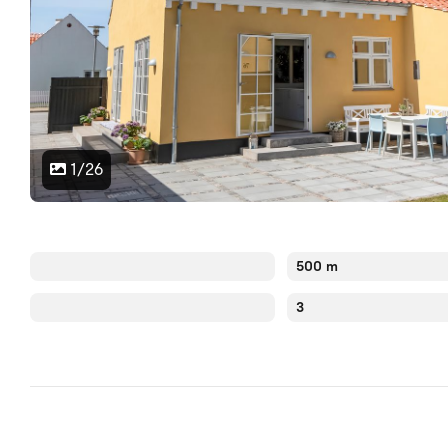
1/26
500 m
3