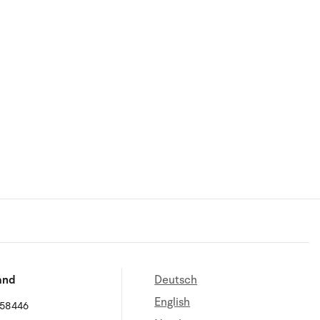
and
Deutsch
English
658446