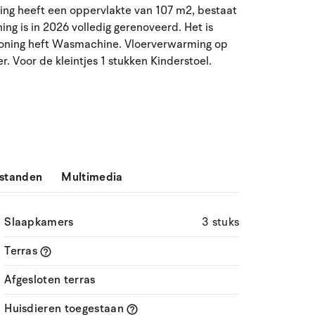
ning heeft een oppervlakte van 107 m2, bestaat
ma
di
wo
do
vr
za
zo
ing is in 2026 volledig gerenoveerd. Het is
woning heft Wasmachine. Vloerverwarming op
27
28
29
30
31
1
2
31
. Voor de kleintjes 1 stukken Kinderstoel.
3
4
5
7
8
9
32
6
10
11
12
13
14
15
16
33
17
18
19
20
21
22
23
34
standen
Multimedia
24
25
26
27
28
29
30
35
31
1
2
3
4
5
6
36
Slaapkamers
3 stuks
Terras
Afgesloten terras
Huisdieren toegestaan