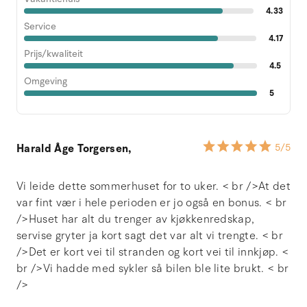
4.33
Service
4.17
Prijs/kwaliteit
4.5
Omgeving
5
Harald Åge Torgersen,
5
/5
Vi leide dette sommerhuset for to uker. < br />At det
var fint vær i hele perioden er jo også en bonus. < br
/>Huset har alt du trenger av kjøkkenredskap,
servise gryter ja kort sagt det var alt vi trengte. < br
/>Det er kort vei til stranden og kort vei til innkjøp. <
br />Vi hadde med sykler så bilen ble lite brukt. < br
/>