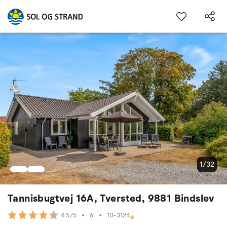
1/32
Tannisbugtvej 16A, Tversted, 9881 Bindslev
•
6
•
10-3124
4.5/5