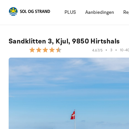
PLUS
Aanbiedingen
Re
Sandklitten 3, Kjul, 9850 Hirtshals
•
3
•
10-4
4.67/5