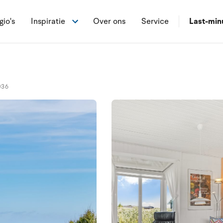
gio's
Inspiratie
Over ons
Service
Last-min
036