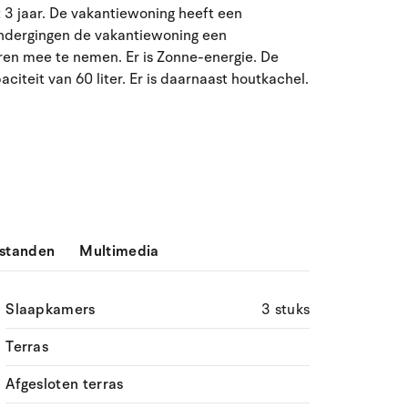
t 3 jaar. De vakantiewoning heeft een
ma
di
wo
do
vr
za
zo
ondergingen de vakantiewoning een
eren mee te nemen. Er is Zonne-energie. De
27
28
29
30
31
1
2
31
teit van 60 liter. Er is daarnaast houtkachel.
3
4
5
6
7
9
32
8
10
11
12
13
14
15
16
33
17
18
19
20
21
22
23
34
24
25
26
27
28
29
30
35
standen
Multimedia
31
1
2
3
4
5
6
36
Slaapkamers
3 stuks
Terras
Afgesloten terras