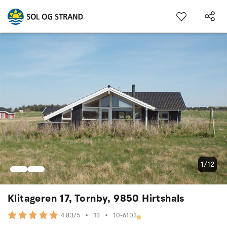
1/12
Klitageren 17, Tornby, 9850 Hirtshals
•
13
•
10-6103
4.83/5