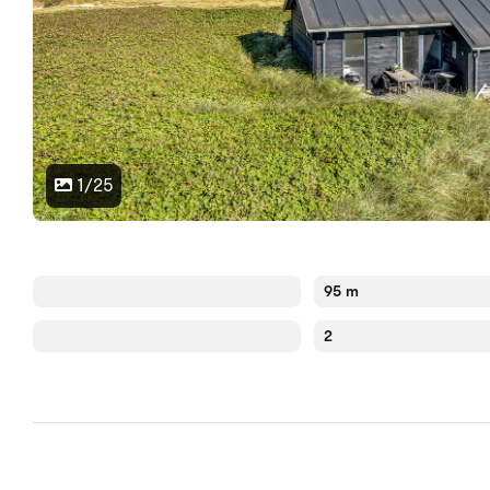
1/25
95 m
2