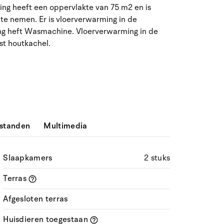
ing heeft een oppervlakte van 75 m2 en is
ma
di
wo
do
vr
za
zo
te nemen. Er is vloerverwarming in de
ng heft Wasmachine. Vloerverwarming in de
27
28
29
30
31
1
2
31
ast houtkachel.
3
4
5
7
8
9
32
6
10
11
12
13
14
15
16
33
17
18
19
20
21
22
23
34
standen
Multimedia
24
25
26
27
28
29
30
35
31
1
2
3
4
5
6
36
Slaapkamers
2 stuks
Terras
Afgesloten terras
Huisdieren toegestaan