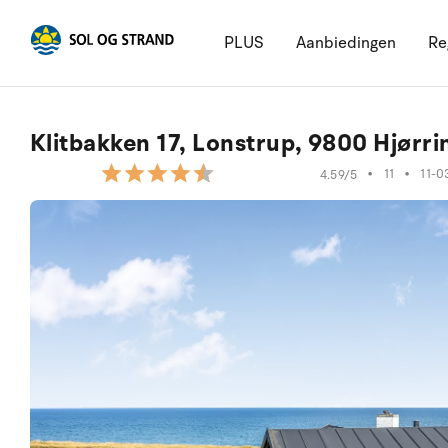
PLUS
Aanbiedingen
Re
Klitbakken 17, Lonstrup, 9800 Hjørri
•
11
•
11-0
4.59/5