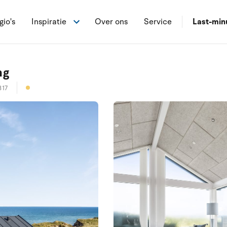
gio's
Inspiratie
Over ons
Service
Last-min
ng
317