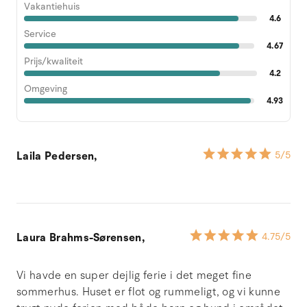
Vakantiehuis
4.6
Service
4.67
Prijs/kwaliteit
4.2
Omgeving
4.93
Laila Pedersen,
5
/5
Laura Brahms-Sørensen,
4.75
/5
Vi havde en super dejlig ferie i det meget fine
sommerhus. Huset er flot og rummeligt, og vi kunne