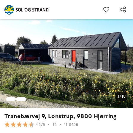
1/18
Tranebærvej 9, Lonstrup, 9800 Hjørring
•
15
•
11-0405
4.6/5