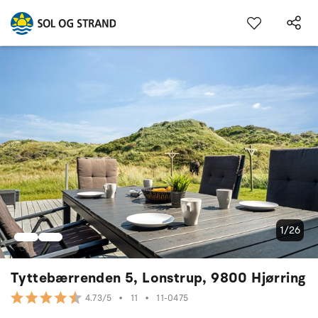
1/26
Tyttebærrenden 5, Lonstrup, 9800 Hjørring
•
11
•
11-0475
4.73/5