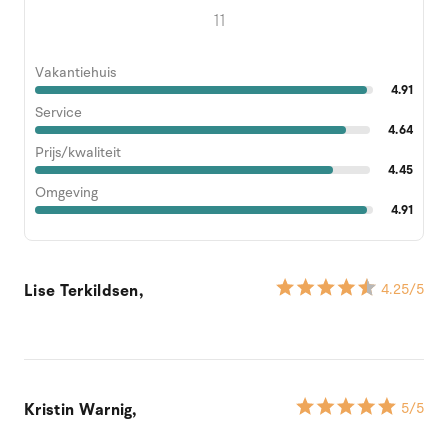
11
Vakantiehuis
4.91
Service
4.64
Prijs/kwaliteit
4.45
Omgeving
4.91
Lise Terkildsen,
4.25
/5
Kristin Warnig,
5
/5