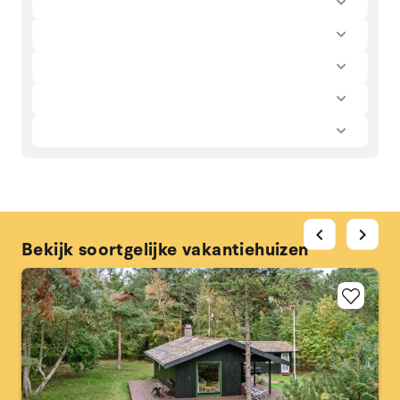
chevron_left
chevron_right
Bekijk soortgelijke vakantiehuizen