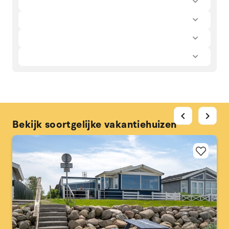
chevron_left
chevron_right
Bekijk soortgelijke vakantiehuizen