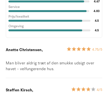
4.67
Service
4.83
Prijs/kwaliteit
4.5
Omgeving
4.5
Anette Christensen,
4.75
/5
Man bliver aldrig træt af den smukke udsigt over
havet - velfungerende hus.
Steffen Kirsch,
4
/5