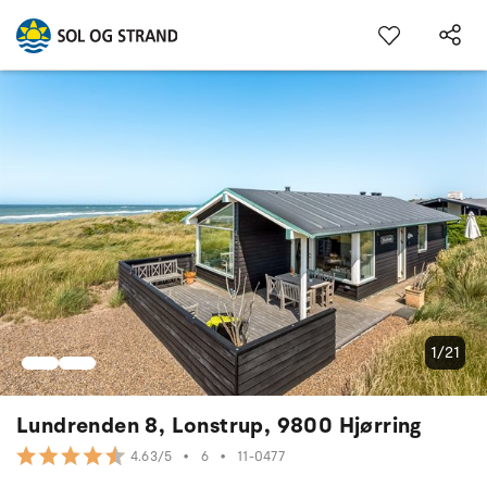
1/21
Lundrenden 8, Lonstrup, 9800 Hjørring
•
6
•
11-0477
4.63/5