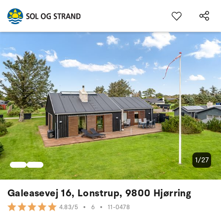
1/27
Galeasevej 16, Lonstrup, 9800 Hjørring
•
6
•
11-0478
4.83/5