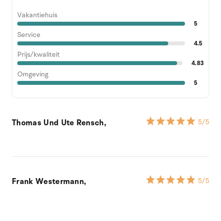
Vakantiehuis
5
Service
4.5
Prijs/kwaliteit
4.83
Omgeving
5
Thomas Und Ute Rensch,
5
/5
Frank Westermann,
5
/5