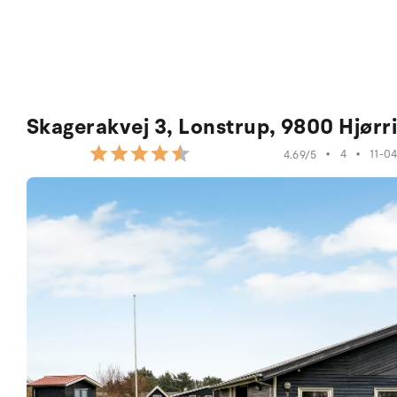
Skagerakvej 3, Lonstrup, 9800 Hjørr
•
4
•
11-0
4.69/5