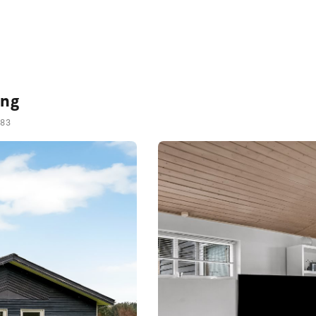
ing
483