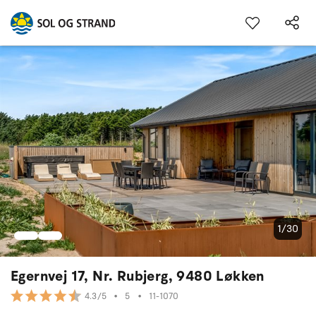
1/30
Egernvej 17, Nr. Rubjerg, 9480 Løkken
•
5
•
11-1070
4.3/5