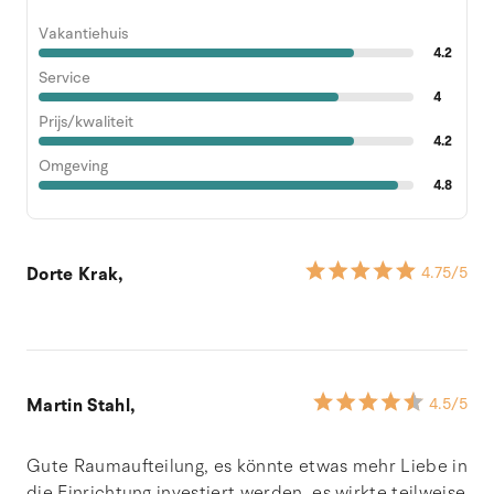
Vakantiehuis
4.2
Service
4
Prijs/kwaliteit
4.2
Omgeving
4.8
Dorte Krak,
4.75
/5
Martin Stahl,
4.5
/5
Gute Raumaufteilung, es könnte etwas mehr Liebe in
die Einrichtung investiert werden, es wirkte teilweise