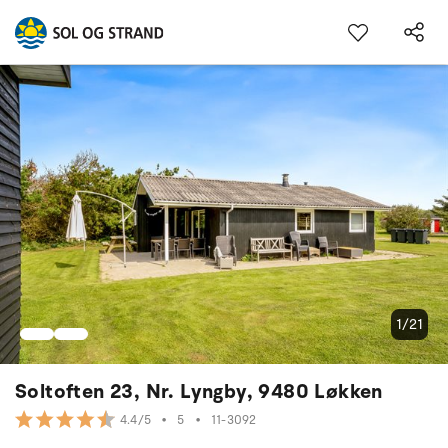
1/21
Soltoften 23, Nr. Lyngby, 9480 Løkken
•
5
•
11-3092
4.4/5