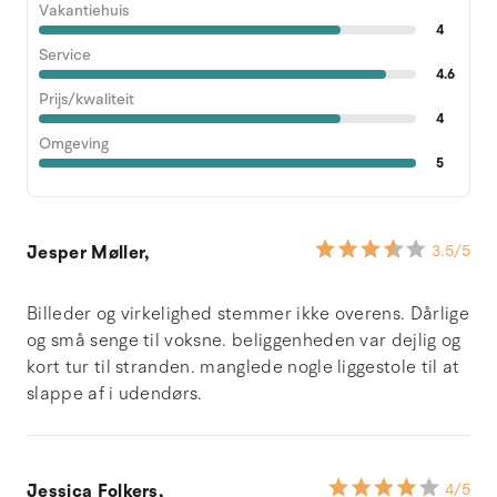
Vakantiehuis
4
Service
4.6
Prijs/kwaliteit
4
Omgeving
5
Jesper Møller,
3.5
/5
Billeder og virkelighed stemmer ikke overens. Dårlige
og små senge til voksne. beliggenheden var dejlig og
kort tur til stranden. manglede nogle liggestole til at
slappe af i udendørs.
Jessica Folkers,
4
/5