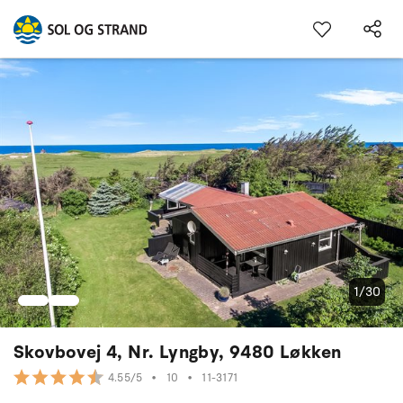
1/30
Skovbovej 4, Nr. Lyngby, 9480 Løkken
•
10
•
11-3171
4.55/5