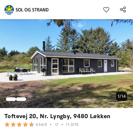
1/14
Toftevej 20, Nr. Lyngby, 9480 Løkken
•
17
•
11-3175
4.54/5