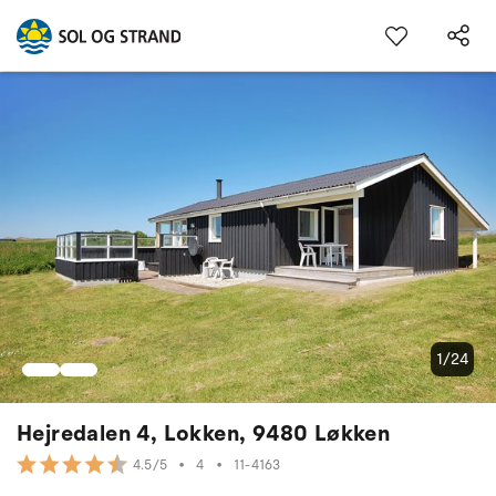
1/24
Hejredalen 4, Lokken, 9480 Løkken
•
4
•
11-4163
4.5/5