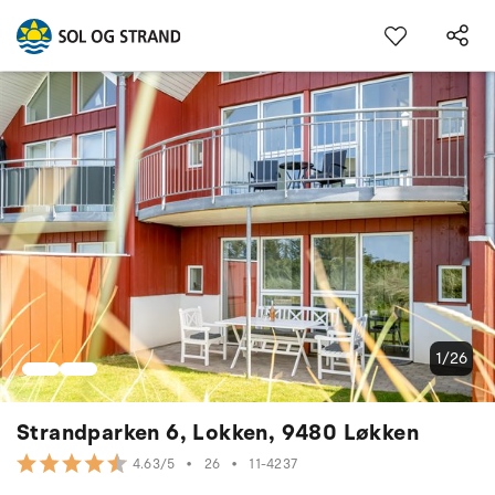
1/26
Strandparken 6, Lokken, 9480 Løkken
•
26
•
11-4237
4.63/5