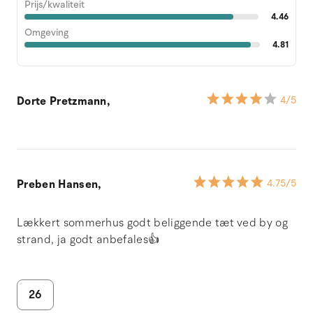
Prijs/kwaliteit
4.46
Omgeving
4.81
Dorte Pretzmann,
4
/5
Preben Hansen,
4.75
/5
Lækkert sommerhus godt beliggende tæt ved by og
strand, ja godt anbefales👍
26