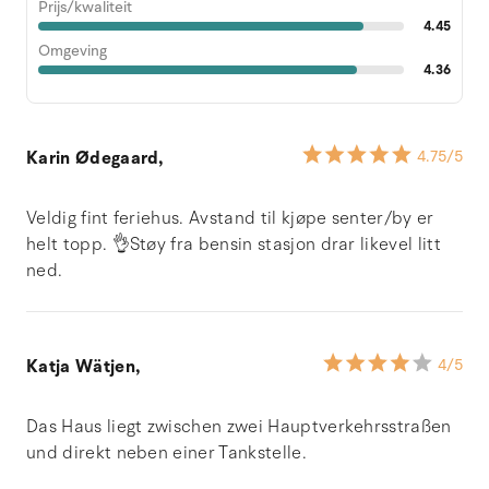
Prijs/kwaliteit
4.45
Omgeving
4.36
Karin Ødegaard,
4.75
/5
Veldig fint feriehus. Avstand til kjøpe senter/by er
helt topp. 👌Støy fra bensin stasjon drar likevel litt
ned.
Katja Wätjen,
4
/5
Das Haus liegt zwischen zwei Hauptverkehrsstraßen
und direkt neben einer Tankstelle.