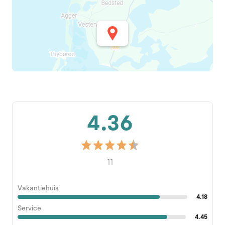
4.36
11
Vakantiehuis
4.18
Service
4.45