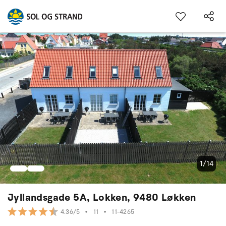
1/14
Jyllandsgade 5A, Lokken, 9480 Løkken
•
11
•
11-4265
4.36/5