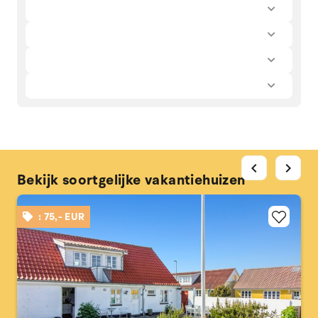
chevron_left
chevron_right
Bekijk soortgelijke vakantiehuizen
: 75,- EUR