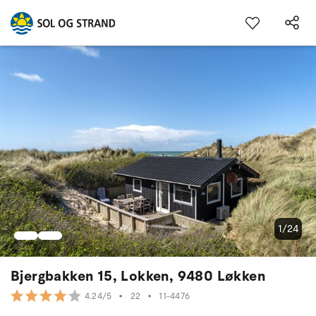
1/24
Bjergbakken 15, Lokken, 9480 Løkken
•
22
•
11-4476
4.24/5