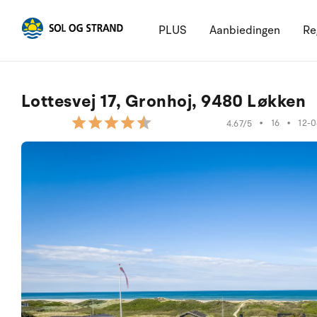
PLUS
Aanbiedingen
Re
Lottesvej 17, Gronhoj, 9480 Løkken
•
16
•
12-
4.67/5