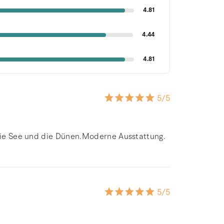
4.81
4.44
4.81
5
/5
 die See und die Dünen.Moderne Ausstattung.
5
/5