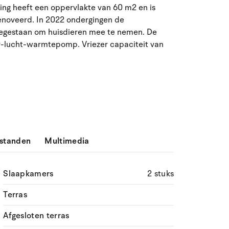
ing heeft een oppervlakte van 60 m2 en is
ma
di
wo
do
vr
za
zo
renoveerd. In 2022 ondergingen de
 toegestaan om huisdieren mee te nemen. De
27
28
29
30
31
1
2
31
ar-lucht-warmtepomp. Vriezer capaciteit van
3
4
5
6
8
9
32
7
10
11
12
13
14
15
16
33
17
18
19
20
21
22
23
34
24
25
26
27
28
29
30
35
standen
Multimedia
31
1
2
3
4
5
6
36
Slaapkamers
2 stuks
Terras
Afgesloten terras