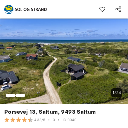
1/24
Porsevej 13, Saltum, 9493 Saltum
•
3
•
13-0040
4.33/5