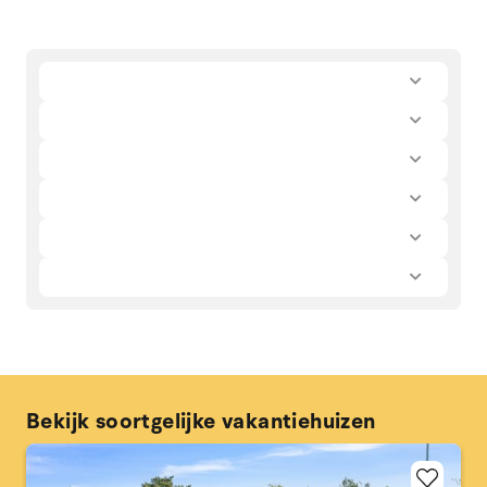
Bekijk soortgelijke vakantiehuizen