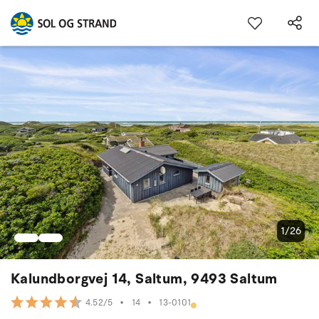
1/26
Kalundborgvej 14, Saltum, 9493 Saltum
•
14
•
13-0101
4.52/5