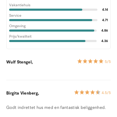
Vakantiehuis
4.14
Service
4.71
Omgeving
4.86
Prijs/kwaliteit
4.36
Wulf Stengel,
5
/5
Birgita Vienberg,
4.5
/5
Godt indrettet hus med en fantastisk beliggenhed.