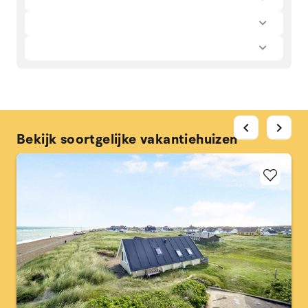
chevron_left
chevron_right
Bekijk soortgelijke vakantiehuizen