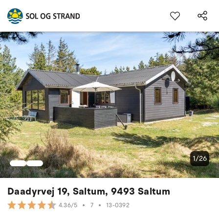
1/26
Daadyrvej 19, Saltum, 9493 Saltum
•
7
•
13-0392
4.36/5