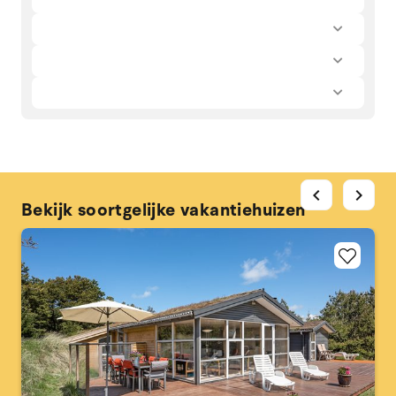
chevron_left
chevron_right
Bekijk soortgelijke vakantiehuizen