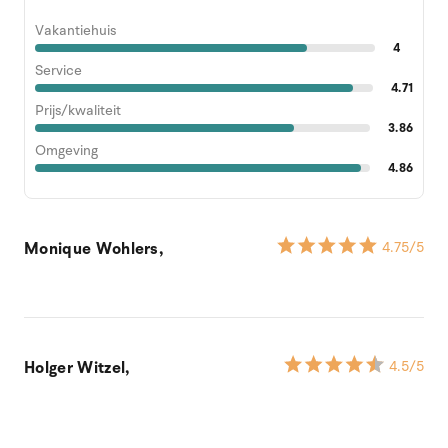
Vakantiehuis
4
Service
4.71
Prijs/kwaliteit
3.86
Omgeving
4.86
Monique Wohlers,
4.75
/5
Holger Witzel,
4.5
/5