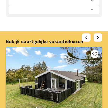
chevron_left
chevron_right
Bekijk soortgelijke vakantiehuizen