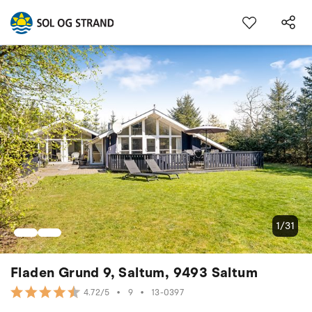
1/31
Fladen Grund 9, Saltum, 9493 Saltum
•
9
•
13-0397
4.72/5