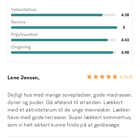
Vakantiehuis
4.38
Service
5
Prijs/kwaliteit
4.63
Omgeving
4.88
Lene Jensen,
4.75
/5
Dejligt hus med mange sovepladser, gode madrasser,
dyner og puder. Gå afstand til stranden. Lækkert
med et aktivitetsrum til de unge mennesker. Lækker
have med gode terrasser. Super lækkert sommerhus,
som vi helt sikkert kunne finde på at genbesøge.