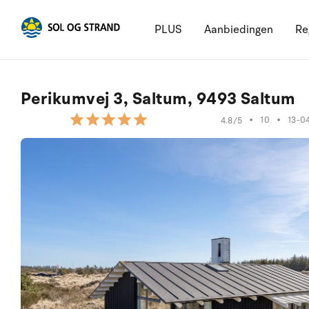
PLUS
Aanbiedingen
Re
Perikumvej 3, Saltum, 9493 Saltum
•
10
•
13-0
4.8/5