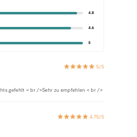
4.8
4.6
5
5
/5
hts gefehlt < br />Sehr zu empfehlen < br />
4.75
/5