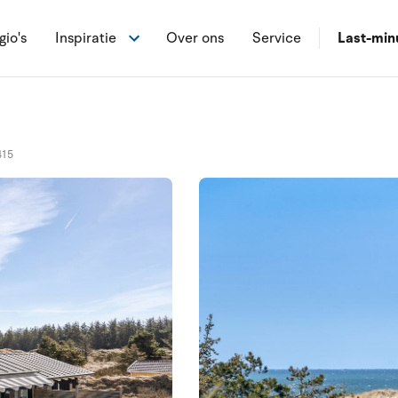
gio's
Inspiratie
Over ons
Service
Last-min
415