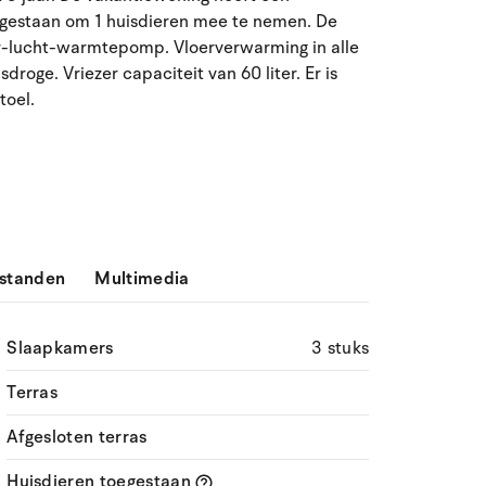
egestaan om 1 huisdieren mee te nemen. De
ma
di
wo
do
vr
za
zo
ar-lucht-warmtepomp. Vloerverwarming in alle
27
28
29
30
31
1
2
31
oge. Vriezer capaciteit van 60 liter. Er is
toel.
3
4
5
6
8
9
32
7
10
11
12
13
14
15
16
33
17
18
19
20
21
22
23
34
standen
Multimedia
24
25
26
27
28
29
30
35
31
1
2
3
4
5
6
36
Slaapkamers
3 stuks
Terras
Afgesloten terras
Huisdieren toegestaan