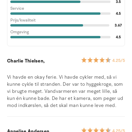
3.5
Service
4.5
Prijs/kwaliteit
3.67
Omgeving
4.5
Charlie Thielsen,
4.25
/5
Vi havde en okay ferie. Vi havde cykler med, så vi
kunne cykle til stranden. Der var to hyggekroge, som
vi brugte meget. Vandvarmeren var meget lille, så
kun én kunne bade. De har et kamera, som peger ud
mod indkørslen, så det skal man kunne leve med.
Annelise Andersen,
4.25
/5