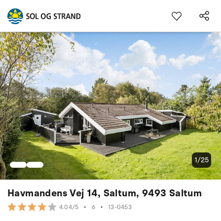
1/25
Havmandens Vej 14, Saltum, 9493 Saltum
•
6
•
13-0453
4.04/5