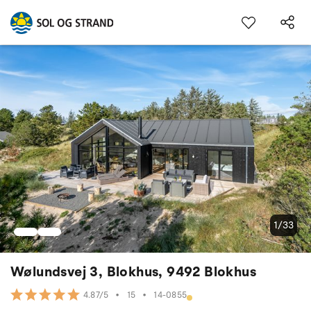
1/33
Wølundsvej 3, Blokhus, 9492 Blokhus
•
15
•
14-0855
4.87/5