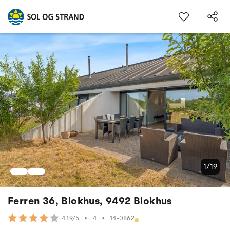
1/19
Ferren 36, Blokhus, 9492 Blokhus
•
4
•
14-0862
4.19/5