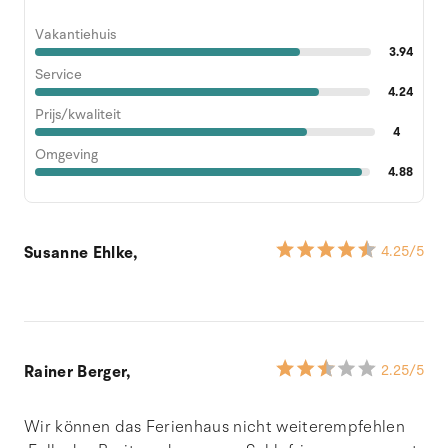
Vakantiehuis
3.94
Service
4.24
Prijs/kwaliteit
4
Omgeving
4.88
Susanne Ehlke,
4.25
/5
Rainer Berger,
2.25
/5
Wir können das Ferienhaus nicht weiterempfehlen