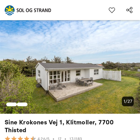
1/27
Sine Krokones Vej 1, Klitmoller, 7700
Thisted
•
17
•
17-1183
4.26/5