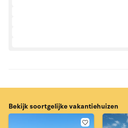
Bekijk soortgelijke vakantiehuizen