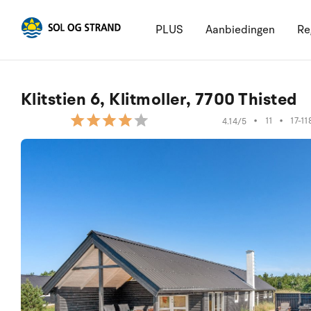
PLUS
Aanbiedingen
Re
Klitstien 6, Klitmoller, 7700 Thisted
•
11
•
17-11
4.14/5