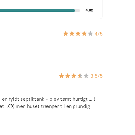
4.82
4
/5
3.5
/5
en fyldt septiktank - blev tømt hurtigt … (
et ..🤨) men huset trænger til en grundig