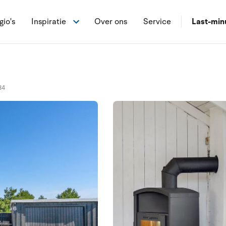
gio's
Inspiratie
Over ons
Service
Last-min
84