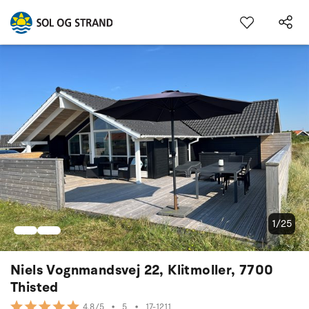
1/25
Niels Vognmandsvej 22, Klitmoller, 7700
Thisted
•
5
•
17-1211
4.8/5