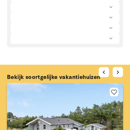
chevron_left
chevron_right
Bekijk soortgelijke vakantiehuizen