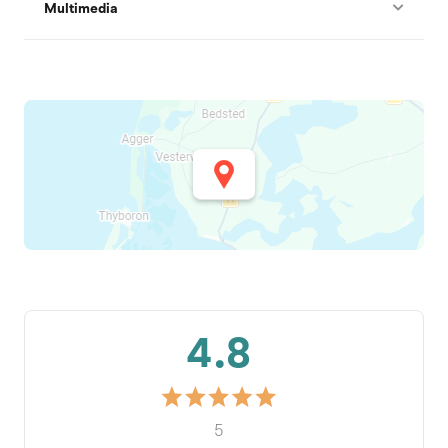
Multimedia
4.8
5