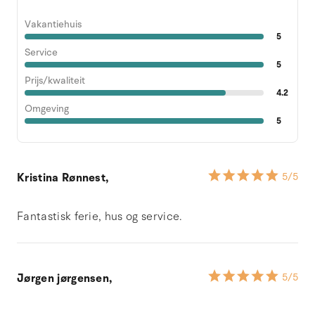
Vakantiehuis
5
Service
5
Prijs/kwaliteit
4.2
Omgeving
5
Kristina Rønnest,
5
/5
Fantastisk ferie, hus og service.
Jørgen jørgensen,
5
/5