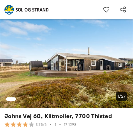
1/27
Johns Vej 60, Klitmoller, 7700 Thisted
•
1
•
17-1298
3.75/5