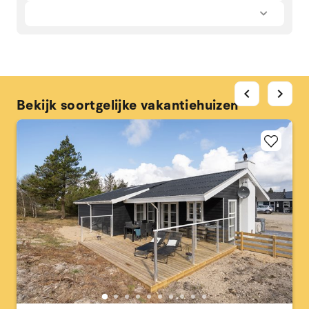
chevron_left
chevron_right
Bekijk soortgelijke vakantiehuizen