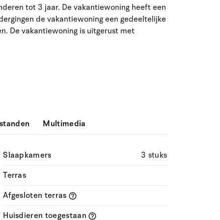
nderen tot 3 jaar. De vakantiewoning heeft een
ma
di
wo
do
vr
za
zo
dergingen de vakantiewoning een gedeeltelijke
n. De vakantiewoning is uitgerust met
27
28
29
30
31
1
2
31
3
4
5
6
7
9
32
8
10
11
12
13
14
15
16
33
17
18
19
20
21
22
23
34
standen
Multimedia
24
25
26
27
28
29
30
35
31
1
2
3
4
5
6
36
Slaapkamers
3 stuks
Terras
Afgesloten terras
Huisdieren toegestaan