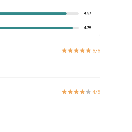
4.57
4.79
5
/5
4
/5