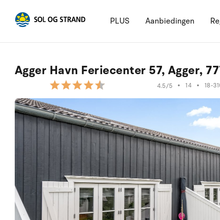
PLUS
Aanbiedingen
Re
Agger Havn Feriecenter 57, Agger, 77
•
14
•
18-3
4.5/5