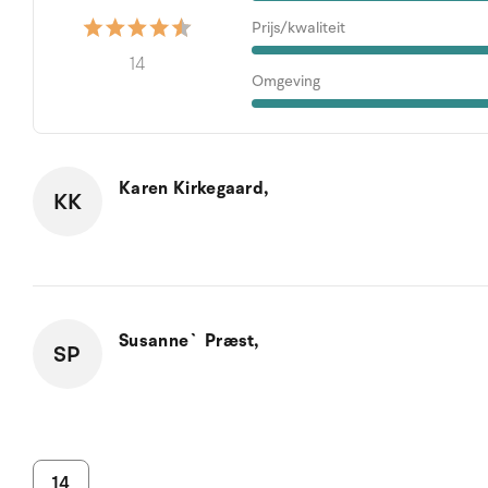
Prijs/kwaliteit
14
Omgeving
Karen Kirkegaard,
KK
Susanne` Præst,
SP
14