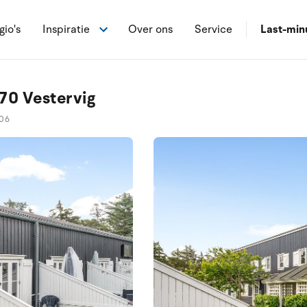
gio's
Inspiratie
Over ons
Service
Last-min
70 Vestervig
106