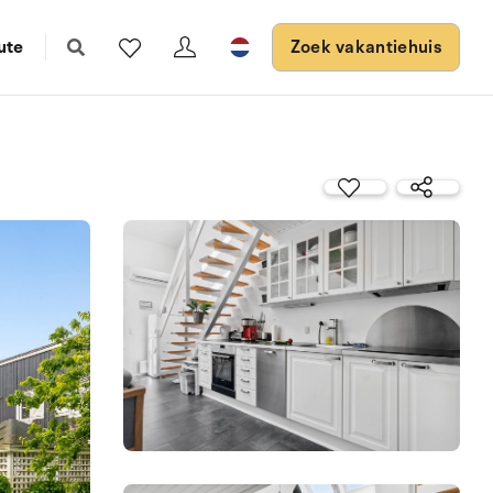
ute
Zoek vakantiehuis