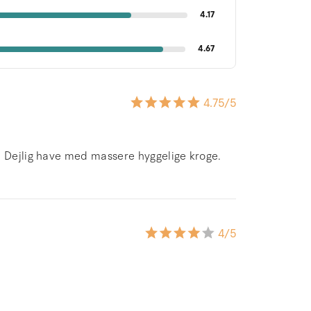
4.17
4.67
4.75
/5
. Dejlig have med massere hyggelige kroge.
4
/5