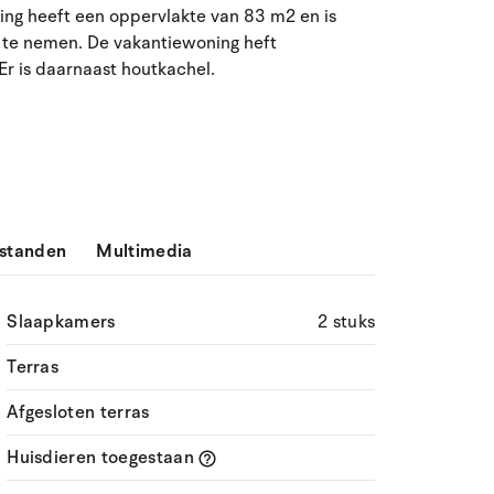
ing heeft een oppervlakte van 83 m2 en is
ma
di
wo
do
vr
za
zo
 te nemen. De vakantiewoning heft
Er is daarnaast houtkachel.
27
28
29
30
31
1
2
31
3
4
5
7
8
9
32
6
10
11
12
13
14
15
16
33
17
18
19
20
21
22
23
34
standen
Multimedia
24
25
26
27
28
29
30
35
Slaapkamers
2 stuks
31
1
2
3
4
5
6
36
Terras
Afgesloten terras
Huisdieren toegestaan