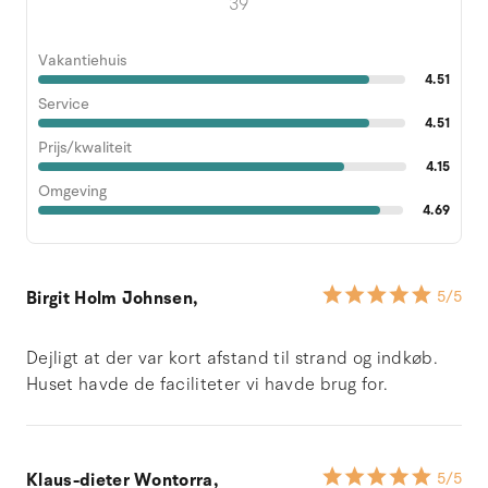
39
Vakantiehuis
4.51
Service
4.51
Prijs/kwaliteit
4.15
Omgeving
4.69
Birgit Holm Johnsen,
5
/5
Dejligt at der var kort afstand til strand og indkøb.
Huset havde de faciliteter vi havde brug for.
Klaus-dieter Wontorra,
5
/5