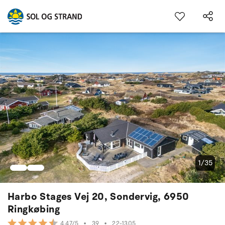
1/35
Harbo Stages Vej 20, Sondervig, 6950
Ringkøbing
•
39
•
22-1305
4.47/5