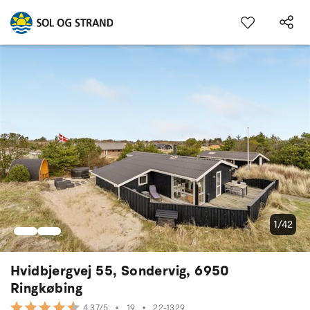
1/42
Hvidbjergvej 55, Sondervig, 6950
Ringkøbing
•
19
•
22-1329
4.37/5