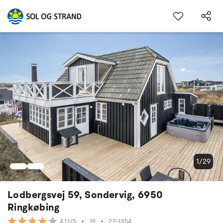
1/29
Lodbergsvej 59, Sondervig, 6950
Ringkøbing
•
19
•
22-1354
4.11/5