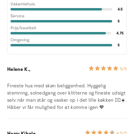
Vakantiehuis
4.5
Service
5
Prijs/kwaliteit
4.75
Omgeving
5
Helene K.,
5
/5
Fineste hus med skøn beliggenhed. Hyggelig
stemning, solnedgang over klitterne og fineste udsigt
selv når man står og vasker op i det lille køkken 👌🏻☀️.
Håber vi får mulighed for at komme igen 💙
Harry Kibele,
4.5
/5