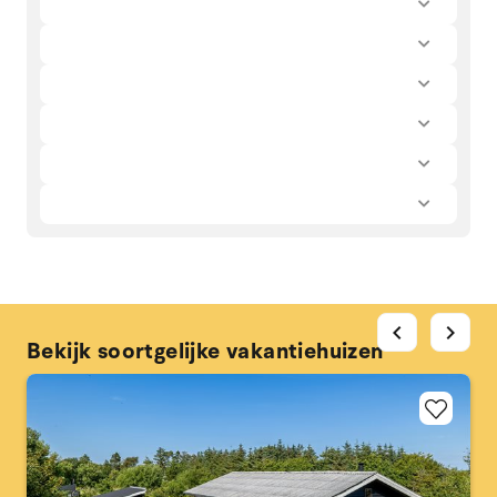
chevron_left
chevron_right
Bekijk soortgelijke vakantiehuizen