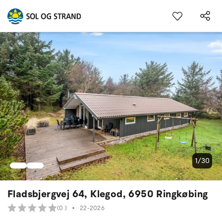
1/30
Fladsbjergvej 64, Klegod, 6950 Ringkøbing
(0 )
•
22-2026