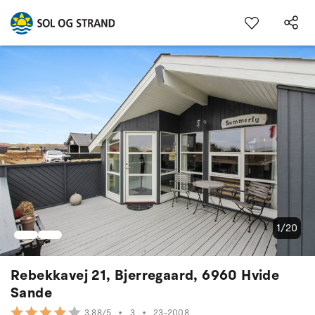
1/20
Rebekkavej 21, Bjerregaard, 6960 Hvide
Sande
•
3
•
23-2008
3.88/5