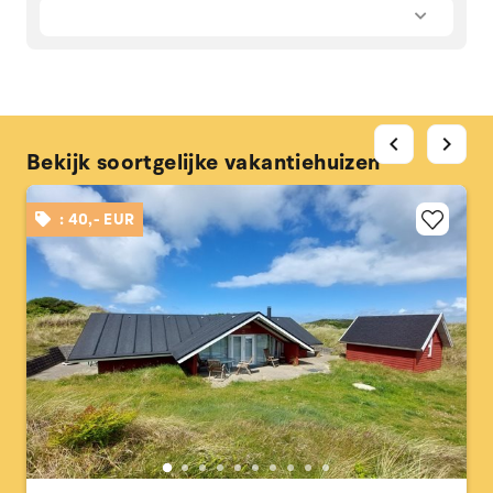
chevron_left
chevron_right
Bekijk soortgelijke vakantiehuizen
: 40,- EUR