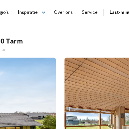
gio's
Inspiratie
Over ons
Service
Last-min
80 Tarm
130