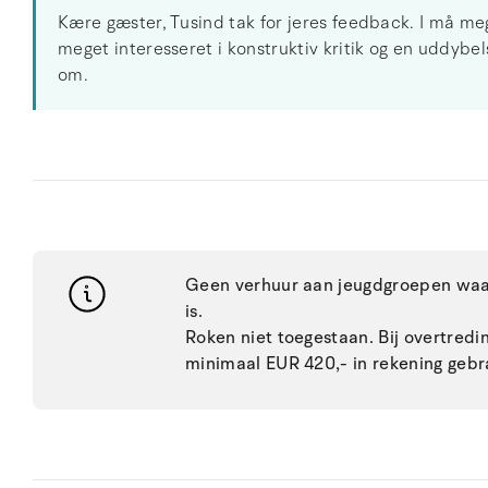
Kære gæster, Tusind tak for jeres feedback. I må me
meget interesseret i konstruktiv kritik og en uddybels
om.
Geen verhuur aan jeugdgroepen waar
is.
Roken niet toegestaan. Bij overtred
minimaal EUR 420,- in rekening gebr