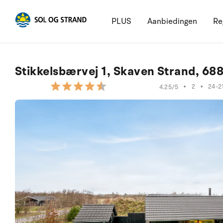
PLUS
Aanbiedingen
Re
Stikkelsbærvej 1, Skaven Strand, 68
•
2
•
24-2
4.25/5