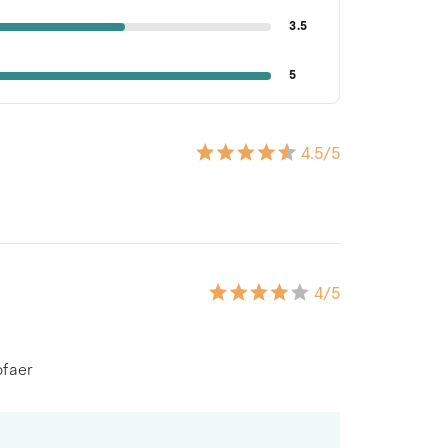
3.5
5
4.5
/5
4
/5
ofaer