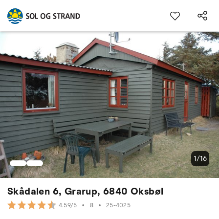
1/16
Skådalen 6, Grarup, 6840 Oksbøl
•
8
•
25-4025
4.59/5