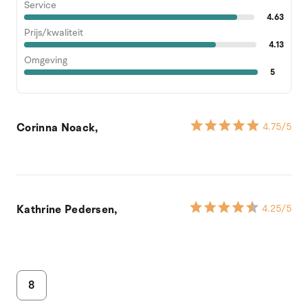
Service
4.63
Prijs/kwaliteit
4.13
Omgeving
5
Corinna Noack,
4.75
/5
Kathrine Pedersen,
4.25
/5
8