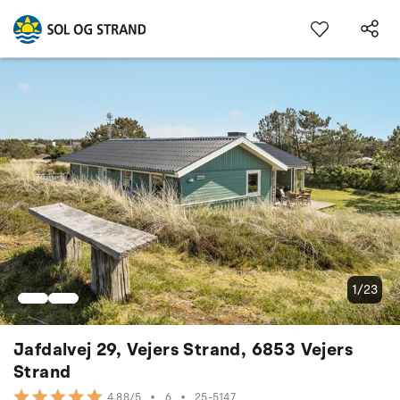
1/23
Jafdalvej 29, Vejers Strand, 6853 Vejers
Strand
•
6
•
25-5147
4.88/5