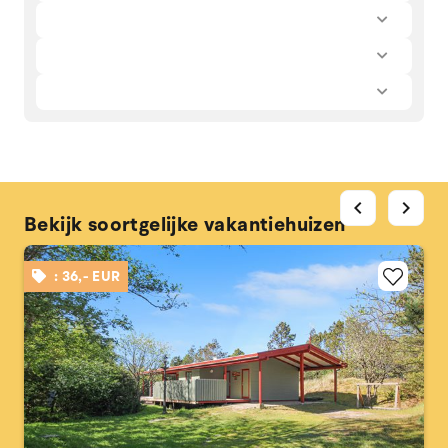
chevron_left
chevron_right
Bekijk soortgelijke vakantiehuizen
: 36,- EUR