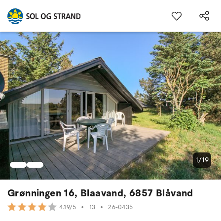
1/19
Grønningen 16, Blaavand, 6857 Blåvand
•
13
•
26-0435
4.19/5