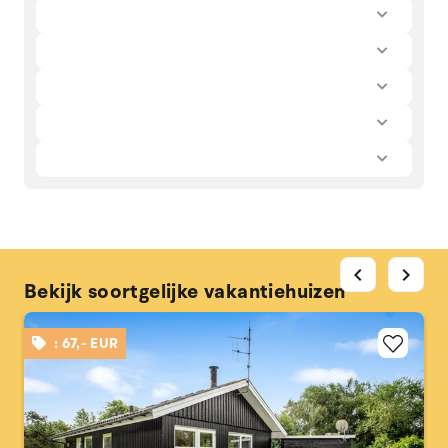
chevron_left
chevron_right
Bekijk soortgelijke vakantiehuizen
: 67,- EUR