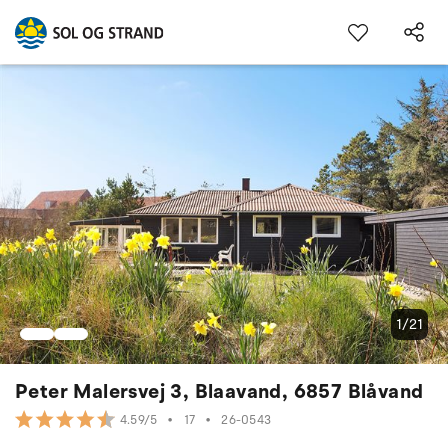
1/21
Peter Malersvej 3, Blaavand, 6857 Blåvand
•
17
•
26-0543
4.59/5