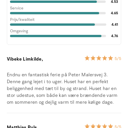
4.53
Service
4.65
Prijs/kwaliteit
4.41
Omgeving
4.76
Vibeke Limkilde,
5
/5
Endnu en fantastisk ferie på Peter Malersvej 3.
Denne gang lejet i to uger. Huset har en perfekt
beliggenhed med tæt til by og strand. Huset har en
stor udestue, som både kan være brændende varm
om sommeren og dejlig varm til mere kølige dage.
Matthias Puls,
5
/5