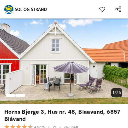
1/26
Horns Bjerge 3, Hus nr. 48, Blaavand, 6857
Blåvand
•
21
•
26-0568
4.56/5