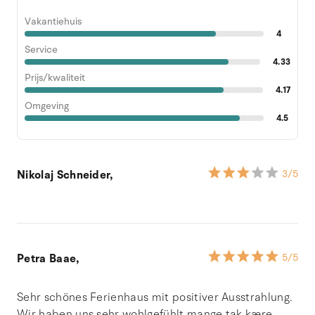
Vakantiehuis
4
Service
4.33
Prijs/kwaliteit
4.17
Omgeving
4.5
Nikolaj Schneider,
3
/5
Petra Baae,
5
/5
Sehr schönes Ferienhaus mit positiver Ausstrahlung.
Wir haben uns sehr wohlgefühlt mange tak kære