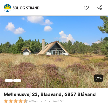
1/26
Møllehusvej 23, Blaavand, 6857 Blåvand
•
6
•
26-0795
4.25/5